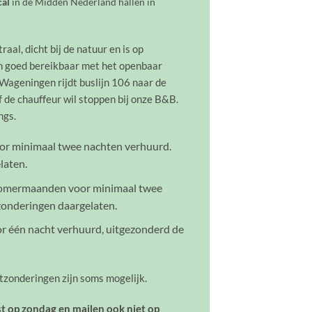
cal
in de Midden Nederland hallen in
al, dicht bij de natuur en is op
en goed bereikbaar met het openbaar
 Wageningen rijdt buslijn 106 naar de
 de chauffeur wil stoppen bij onze B&B.
ngs.
or minimaal twee nachten verhuurd.
laten.
zomermaanden voor minimaal twee
zonderingen daargelaten.
r één nacht verhuurd, uitgezonderd de
itzonderingen zijn soms mogelijk.
op zondag en mailen ook niet op