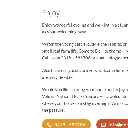
Enjoy…
Enjoy wonderful cycling and walking in a stu
as your welcoming base!
Watch the young cattle, cuddle the rabbits, or
smell real farm life. Come to De Houtkamp — w
Call us on 0318 – 591706 or email
info@deho
Also business guests are very welcome here! 
are very flexible.
Would you like to bring your horse and enjoy 
Veluwe National Park? You are very welcome!
where your horse can stay overnight. And of co
the pasture.
0318 - 591706
info@de