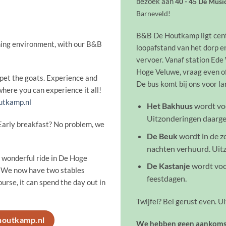
bezoek aan
40 - 45 De Musi
Barneveld!
B&B De Houtkamp ligt centra
nning environment, with our B&B
loopafstand van het dorp 
vervoer. Vanaf station Ede
Hoge Veluwe, vraag even of
 pet the goats. Experience and
De bus komt bij ons voor la
here you can experience it all!
utkamp.nl
Het Bakhuus
wordt vo
Uitzonderingen daarge
Early breakfast? No problem, we
De Beuk
wordt in de 
nachten verhuurd. Uit
a wonderful ride in De Hoge
De Kastanje
wordt voo
 We now have two stables
feestdagen.
urse, it can spend the day out in
Twijfel? Bel gerust even. U
houtkamp.nl
We hebben geen aankomst 