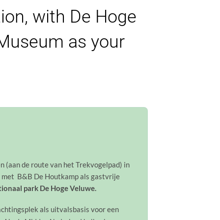
tion, with De Hoge
r Museum as your
en (aan de route van het Trekvogelpad) in
g met B&B De Houtkamp als gastvrije
tionaal park De Hoge
Veluwe.
htingsplek als uitvalsbasis voor een