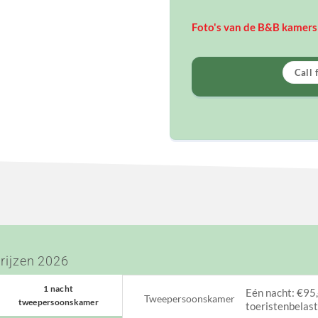
Foto's van de B&B kamers 
Call 
rijzen 2026
1 nacht
Eén nacht: €95,
Tweepersoonskamer
tweepersoonskamer
toeristenbelast