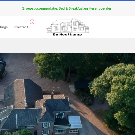
Groepsaccommodatie, Bed & Breakfast en Herenboerderij
dings
Contact