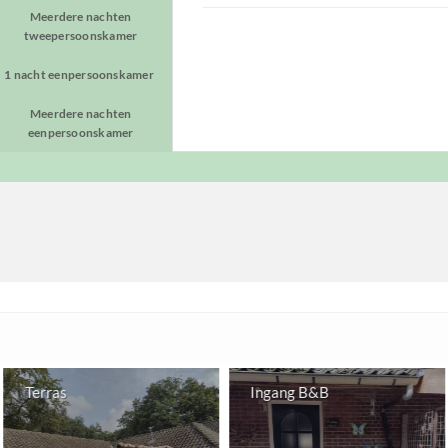
Meerdere nachten
tweepersoonskamer
1 nacht eenpersoonskamer
Meerdere nachten
eenpersoonskamer
Terras
Ingang B&B