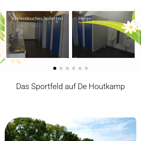
n
Herendouches/toiletten
Heren
Das Sportfeld auf De Houtkamp