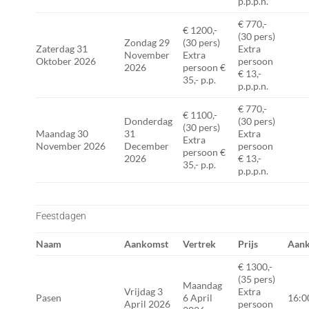
p.p.p.n.
€ 770,-
€ 1200,-
(30 pers)
Zondag 29
(30 pers)
Zaterdag 31
Extra
November
Extra
Oktober 2026
persoon
2026
persoon €
€ 13,-
35,- p.p.
p.p.p.n.
€ 770,-
€ 1100,-
Donderdag
(30 pers)
(30 pers)
Maandag 30
31
Extra
Extra
November 2026
December
persoon
persoon €
2026
€ 13,-
35,- p.p.
p.p.p.n.
Feestdagen
Naam
Aankomst
Vertrek
Prijs
Aank
€ 1300,-
(35 pers)
Maandag
Vrijdag 3
Extra
Pasen
6 April
16:0
April 2026
persoon