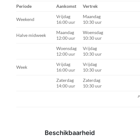
Periode
Aankomst
Vertrek
Vrijdag
Maandag
Weekend
16:00 uur
10:30 uur
Maandag
Woensdag
Halve midweek
12:00 uur
10:30 uur
Woensdag
Vrijdag
12:00 uur
10:30 uur
Vrijdag
Vrijdag
Week
16:00 uur
10:30 uur
Zaterdag
Zaterdag
14:00 uur
10:30 uur
P