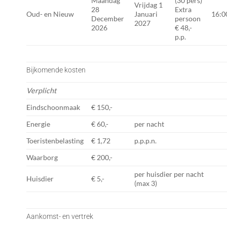
Maandag
(30 pers)
Vrijdag 1
28
Extra
Oud- en Nieuw
Januari
16:0
December
persoon
2027
2026
€ 48,-
p.p.
Bijkomende kosten
Verplicht
Eindschoonmaak
€ 150,-
Energie
€ 60,-
per nacht
Toeristenbelasting
€ 1,72
p.p.p.n.
Waarborg
€ 200,-
per huisdier per nacht
Huisdier
€ 5,-
(max 3)
Aankomst- en vertrek