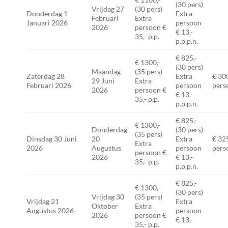
(30 pers)
Vrijdag 27
(30 pers)
Donderdag 1
Extra
Februari
Extra
Januari 2026
persoon
2026
persoon €
€ 13,-
35,- p.p.
p.p.p.n.
€ 825,-
€ 1300,-
(30 pers)
Maandag
(35 pers)
Zaterdag 28
Extra
€ 300
29 Juni
Extra
Februari 2026
persoon
perso
2026
persoon €
€ 13,-
35,- p.p.
p.p.p.n.
€ 825,-
€ 1300,-
Donderdag
(30 pers)
(35 pers)
Dinsdag 30 Juni
20
Extra
€ 325
Extra
2026
Augustus
persoon
perso
persoon €
2026
€ 13,-
35,- p.p.
p.p.p.n.
€ 825,-
€ 1300,-
(30 pers)
Vrijdag 30
(35 pers)
Vrijdag 21
Extra
Oktober
Extra
Augustus 2026
persoon
2026
persoon €
€ 13,-
35,- p.p.